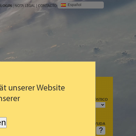
Español
LOGIN
|
NOTA LEGAL
|
CONTACTO
ät unserer Website
nserer
MAPAS DE PRONÓSTICO
en
AYUDA
ALGUNA
PREGUNTA: