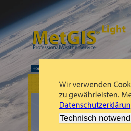
Light
Home
Mapa de pronóstico mundial
Asia orie
>>
>>
Wir verwenden Cooki
zu gewährleisten. Me
Datenschutzerklärun
Technisch notwend
Lo sentimos!