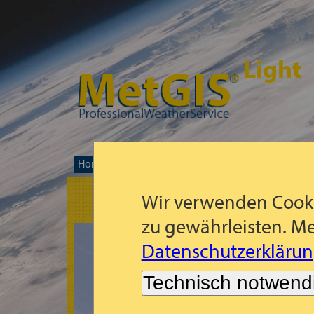
Light
Home
Mapa de pronóstico mundial
Alaska
>>
>>
>
Wir verwenden Cooki
zu gewährleisten. Me
Datenschutzerklärun
Technisch notwend
Lo sentimos!