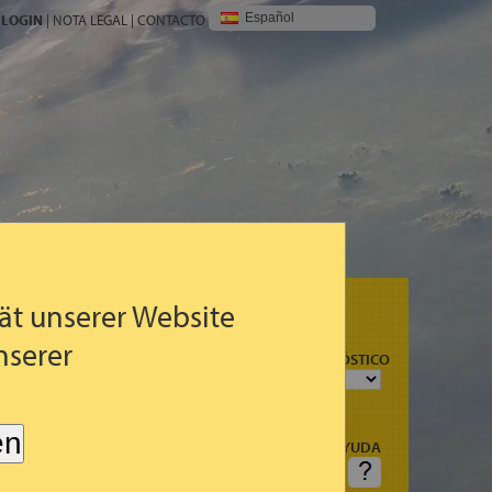
Español
LOGIN
|
NOTA LEGAL
|
CONTACTO
ät unserer Website
nserer
MAPAS DE PRONÓSTICO
en
AYUDA
ALGUNA
PREGUNTA: