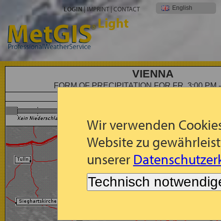
English
LOGIN
|
IMPRINT
|
CONTACT
Light
VIENNA
FORM OF PRECIPITATION FOR FR, 3:00 PM -
Forecast: Form of Precipitation for Fr, 2026-08-07, 15:00 -
Wir verwenden Cookies
Website zu gewährleist
unserer
Datenschutzerk
Technisch notwendig