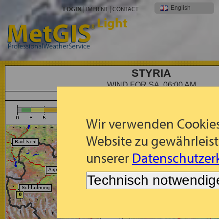
English
LOGIN
|
IMPRINT
|
CONTACT
Light
STYRIA
WIND FOR SA, 06:00 AM
Forecast: 10m Wind (m/s) for Sa, 2026-08-08, 06:00
Wir verwenden Cookies
Website zu gewährleist
unserer
Datenschutzerk
Technisch notwendig