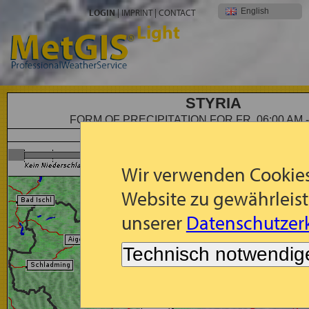
English
LOGIN
|
IMPRINT
|
CONTACT
Light
STYRIA
FORM OF PRECIPITATION FOR FR, 06:00 AM -
Forecast: Form of Precipitation for Fr, 2026-08-07, 06:00 -
Wir verwenden Cookies
Website zu gewährleist
unserer
Datenschutzerk
Technisch notwendig