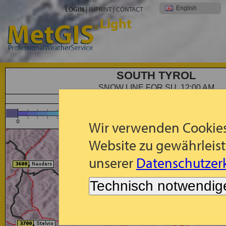
English
LOGIN
|
IMPRINT
|
CONTACT
Light
SOUTH TYROL
SNOW LINE FOR SU, 12:00 AM
Forecast: Snow Line (m) for Su, 2026-08-09, 00:00 
Wir verwenden Cookies
Website zu gewährleist
unserer
Datenschutzerk
Technisch notwendig