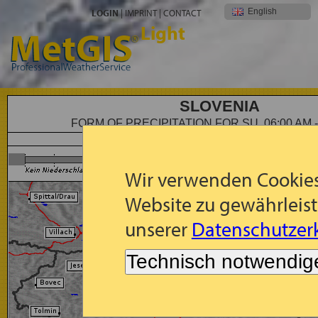
English
LOGIN
|
IMPRINT
|
CONTACT
Light
SLOVENIA
FORM OF PRECIPITATION FOR SU, 06:00 AM -
Forecast: Form of Precipitation for Su, 2026-08-09, 06:00 -
Wir verwenden Cookies
Website zu gewährleist
unserer
Datenschutzerk
Technisch notwendig