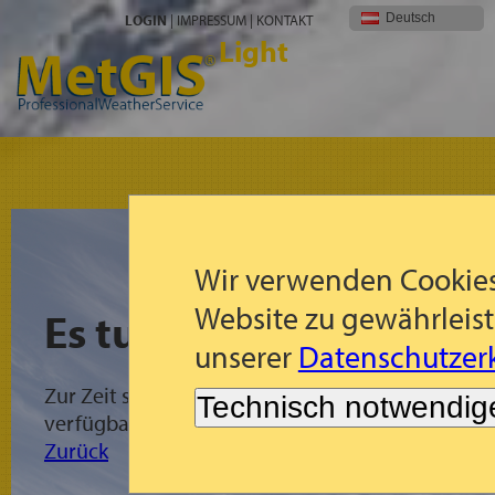
Deutsch
LOGIN
|
IMPRESSUM
|
KONTAKT
Light
Wir verwenden Cookies
Website zu gewährleist
Es tut uns leid!
unserer
Datenschutzerk
Zur Zeit sind für die gewählte Region keine Met
Technisch notwendig
verfügbar.
Zurück