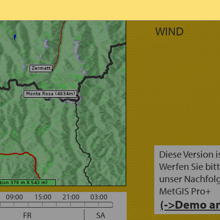
NEUSCHNEE 
SCHNEEFALL
WIND
Diese Version i
Werfen Sie bitt
unser Nachfol
MetGIS Pro+
09:00
15:00
21:00
03:00
(->Demo an
FR
SA