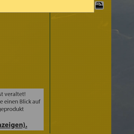
(3STDG.)
GRAPHIK
GRENZE
DRUCKEN:
st veraltet!
e einen Blick auf
geprodukt
zeigen).