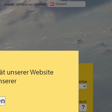
Deutsch
LOGIN
|
IMPRESSUM
|
KONTAKT
ät unserer Website
nserer
N
PROGNOSEKARTEN
R
G (3STDG.)
en
HILFE
AGSART
FRAGEN: