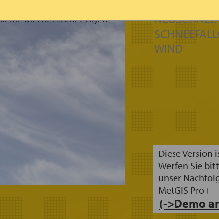
NIEDERSCHL
NEUSCHNEE 
n keine MetGIS Vorhersagen
SCHNEEFALL
WIND
Diese Version i
Werfen Sie bitt
unser Nachfol
MetGIS Pro+
(->Demo an