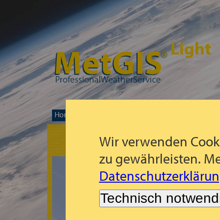
Light
Home
Prognose-Weltkarte
Türkei
Türkei
>>
>>
>>
Wir verwenden Cooki
zu gewährleisten. Me
Datenschutzerklärun
Technisch notwend
Es tut uns leid!