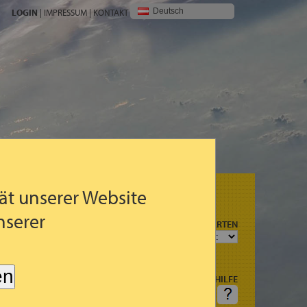
Deutsch
LOGIN
|
IMPRESSUM
|
KONTAKT
ät unserer Website
nserer
N
PROGNOSEKARTEN
R
G (3STDG.)
en
HILFE
FRAGEN: