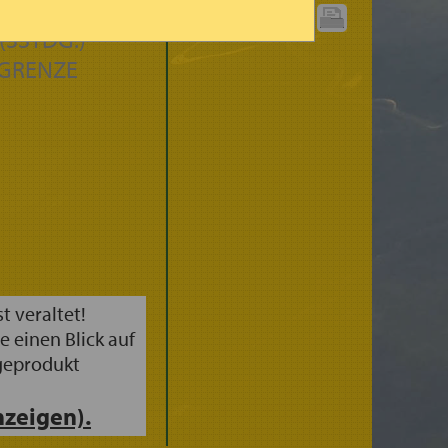
AGSART
GRAPHIK
DRUCKEN:
(3STDG.)
GRENZE
st veraltet!
e einen Blick auf
geprodukt
zeigen).