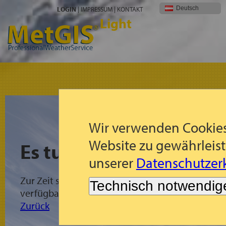
Deutsch
LOGIN
|
IMPRESSUM
|
KONTAKT
Light
Wir verwenden Cookies
Website zu gewährleist
Es tut uns leid!
unserer
Datenschutzerk
Zur Zeit sind für die gewählte Region keine Met
Technisch notwendig
verfügbar.
Zurück