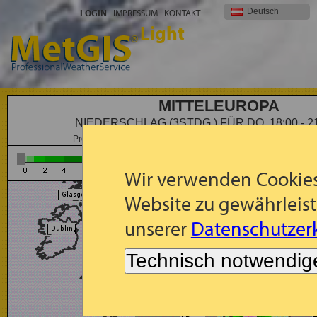
Deutsch
LOGIN
|
IMPRESSUM
|
KONTAKT
Light
MITTELEUROPA
NIEDERSCHLAG (3STDG.) FÜR DO, 18:00 - 2
Prognose: 3-std. Niederschlag (mm) für Do, 2026-08-06, 18:00
Wir verwenden Cookies
Website zu gewährleist
unserer
Datenschutzerk
Technisch notwendig