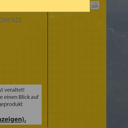
(3STDG.)
GRAPHIK
DRUCKEN:
GRENZE
st veraltet!
e einen Blick auf
geprodukt
zeigen).