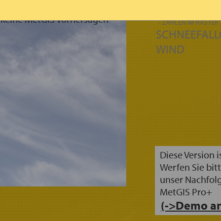
NEUSCHNEE 
- FLÄCHEN
n keine MetGIS Vorhersagen
- ZAHLEN IM RASTER
SCHNEEFALL
WIND
Diese Version i
Werfen Sie bitt
unser Nachfol
MetGIS Pro+
(->Demo an