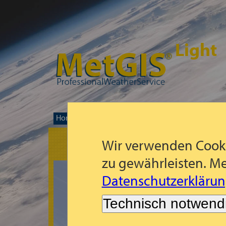
Light
Home
Prognose-Weltkarte
Nördliches Afrika
>>
>>
Wir verwenden Cooki
zu gewährleisten. Me
Datenschutzerklärun
Technisch notwend
Es tut uns leid!