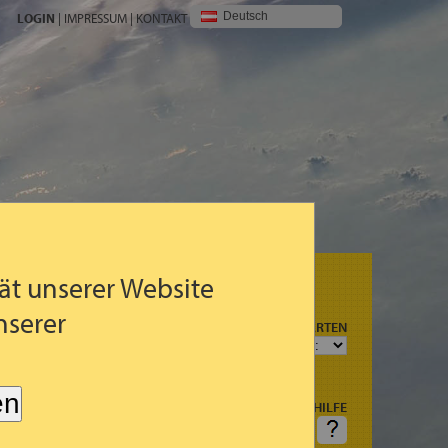
Deutsch
LOGIN
|
IMPRESSUM
|
KONTAKT
ät unserer Website
nserer
N
PROGNOSEKARTEN
R
G (3STDG.)
en
HILFE
AGSART
FRAGEN: