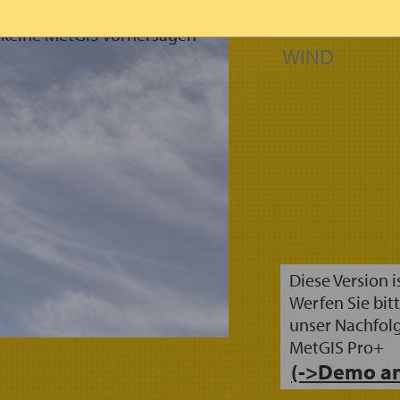
NEUSCHNEE 
SCHNEEFALL
n keine MetGIS Vorhersagen
WIND
Diese Version i
Werfen Sie bitt
unser Nachfol
MetGIS Pro+
(->Demo an