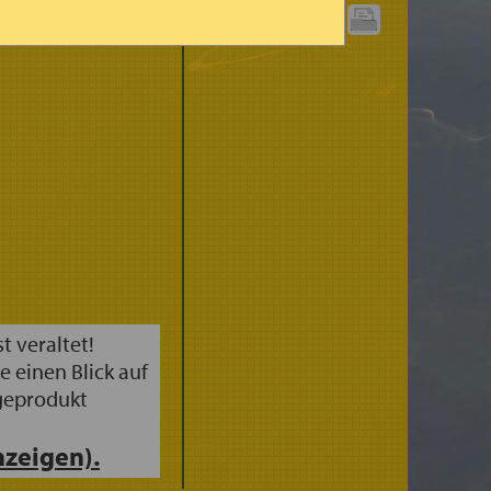
(3STDG.)
GRAPHIK
GRENZE
DRUCKEN:
st veraltet!
e einen Blick auf
geprodukt
zeigen).