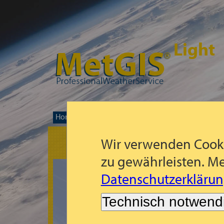
Light
Home
Prognose-Weltkarte
Westliche USA
>>
>>
>>
Wir verwenden Cooki
zu gewährleisten. Me
Datenschutzerklärun
Technisch notwend
Es tut uns leid!