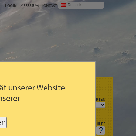
Deutsch
LOGIN
|
IMPRESSUM
|
KONTAKT
ät unserer Website
nserer
N
PROGNOSEKARTEN
R
G (3STDG.)
en
HILFE
AGSART
FRAGEN: