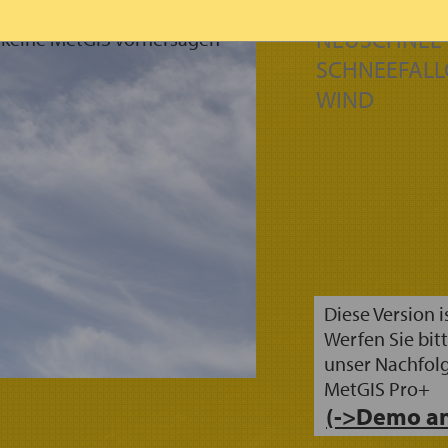
NIEDERSCHL
NEUSCHNEE 
n keine MetGIS Vorhersagen
SCHNEEFALL
WIND
Diese Version i
Werfen Sie bitt
unser Nachfol
MetGIS Pro+
(->Demo an