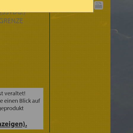
AGSART
GRAPHIK
DRUCKEN:
(3STDG.)
GRENZE
st veraltet!
e einen Blick auf
geprodukt
zeigen).