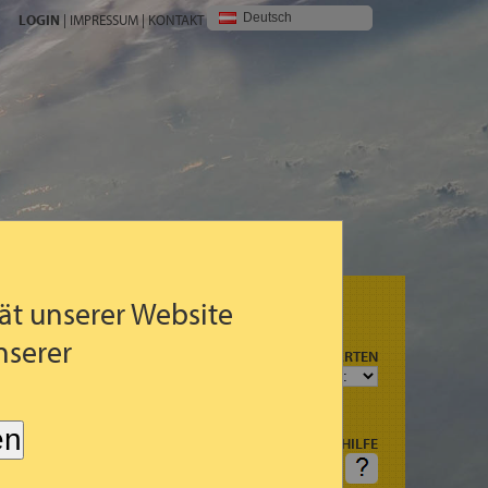
Deutsch
LOGIN
|
IMPRESSUM
|
KONTAKT
ät unserer Website
nserer
N
PROGNOSEKARTEN
R
en
HILFE
G (3STDG.)
FRAGEN: