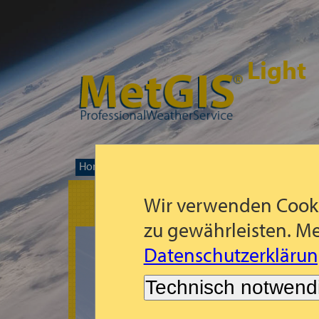
Light
Home
Prognose-Weltkarte
Kaukasus
Krasn
>>
>>
>>
Wir verwenden Cooki
zu gewährleisten. Me
Datenschutzerklärun
Technisch notwend
Es tut uns leid!