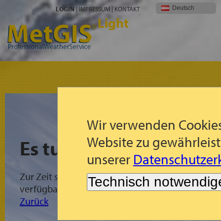
Deutsch
LOGIN
|
IMPRESSUM
|
KONTAKT
Light
Wir verwenden Cookies
Website zu gewährleist
Es tut uns leid!
unserer
Datenschutzerk
Zur Zeit sind für die gewählte Region keine Met
Technisch notwendig
verfügbar.
Zurück