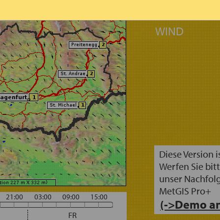
NEUSCHNEE 
SCHNEEFALL
WIND
Diese Version i
Werfen Sie bitt
unser Nachfol
MetGIS Pro+
21:00
03:00
09:00
15:00
(->Demo an
FR