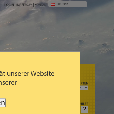
Deutsch
LOGIN
|
IMPRESSUM
|
KONTAKT
ät unserer Website
nserer
N
PROGNOSEKARTEN
R
G (3STDG.)
en
HILFE
AGSART
FRAGEN: