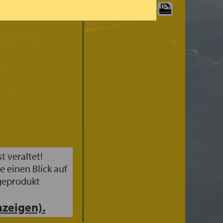
(3STDG.)
GRAPHIK
GRENZE
DRUCKEN:
st veraltet!
e einen Blick auf
geprodukt
zeigen).