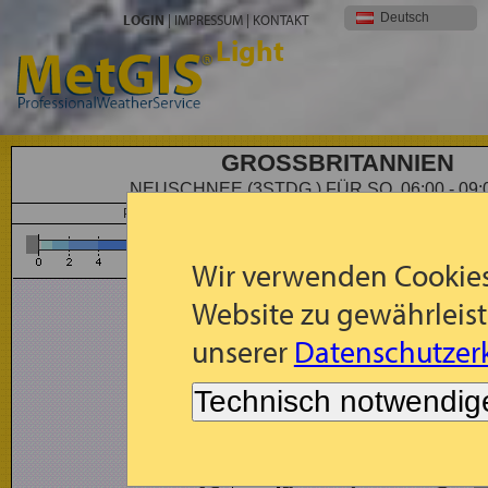
Deutsch
LOGIN
|
IMPRESSUM
|
KONTAKT
Light
GROSSBRITANNIEN
NEUSCHNEE (3STDG.) FÜR SO, 06:00 - 09
Prognose: 3-std. Schneefall (cm) für So, 2026-08-09, 06:00 
Wir verwenden Cookies
Website zu gewährleist
unserer
Datenschutzerk
Technisch notwendig