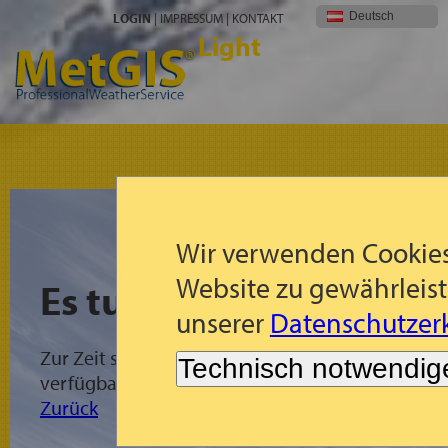
Deutsch
LOGIN
|
IMPRESSUM
|
KONTAKT
Light
Wir verwenden Cookies
Website zu gewährleist
Es tut uns leid!
unserer
Datenschutzerk
Zur Zeit sind für die gewählte Region keine Met
Technisch notwendig
verfügbar.
Zurück